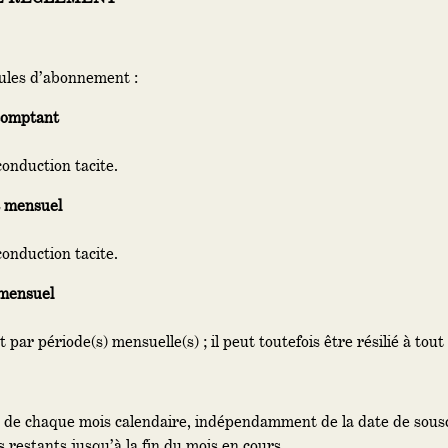
mules d’abonnement :
comptant
conduction tacite.
 mensuel
conduction tacite.
mensuel
ar période(s) mensuelle(s) ; il peut toutefois être résilié à tou
 de chaque mois calendaire, indépendamment de la date de souscr
 restants jusqu’à la fin du mois en cours.