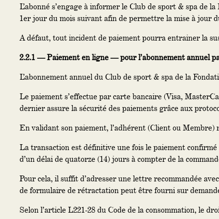
L’abonné s’engage à informer le Club de sport & spa de la 
1er jour du mois suivant afin de permettre la mise à jou
A défaut, tout incident de paiement pourra entrainer la sus
2.2.1 — Paiement en ligne — pour l’abonnement annuel 
L’abonnement annuel du Club de sport & spa de la Fondatio
Le paiement s’effectue par carte bancaire (Visa, MasterCar
dernier assure la sécurité des paiements grâce aux protoc
En validant son paiement, l’adhérent (Client ou Membre) r
La transaction est définitive une fois le paiement confir
d’un délai de quatorze (14) jours à compter de la commande 
Pour cela, il suffit d’adresser une lettre recommandée ave
de formulaire de rétractation peut être fourni sur demand
Selon l’article L221-28 du Code de la consommation, le droi