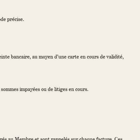
ode précise.
inte bancaire, au moyen d’une carte en cours de validité,
 sommes impayées ou de litiges en cours.
turés au Membre et sont rappelés sur chaque facture. Ces